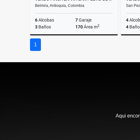
Belmira, Antioquia, Colombia
San Ped
6
Alcobas
7
Garaje
4
Alco
2
3
Baños
170
Área m
4
Baño
Venta
1
$850.000.000
Aqui encon