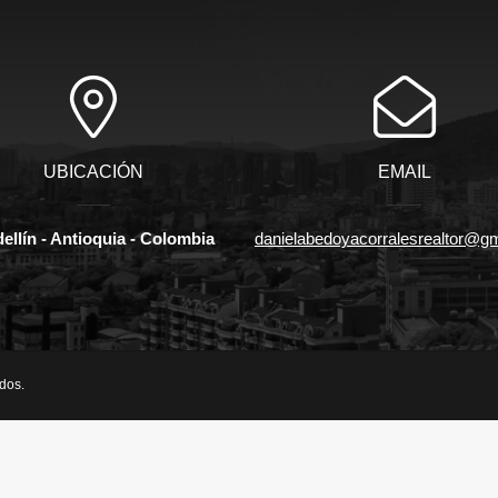
UBICACIÓN
EMAIL
ellín - Antioquia - Colombia
danielabedoyacorralesrealtor@g
dos.