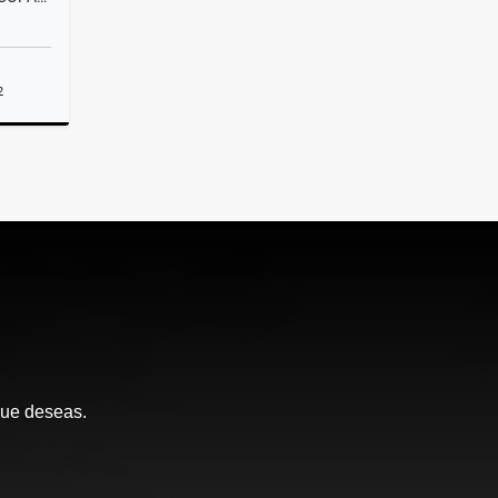
2
Venta
.000.000
que deseas.