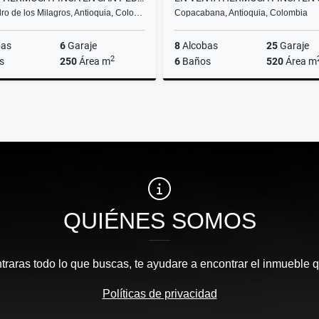
ro de los Milagros, Antioquia, Colo…
Copacabana, Antioquia, Colombia
bas
6
Garaje
8
Alcobas
25
Garaje
2
s
250
Área m
6
Baños
520
Área m
Venta
$1.550.000.000
$1.980
QUIÉNES SOMOS
traras todo lo que buscas, te ayudare a encontrar el inmueble 
Políticas de privacidad