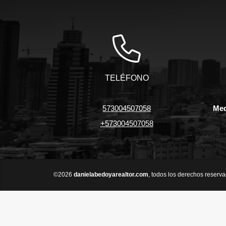
TELÉFONO
573004507058
Med
+573004507058
©2026
danielabedoyarealtor.com
, todos los derechos reserva