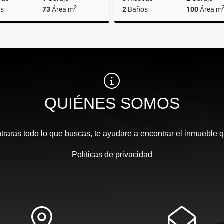
2
s
73
Área m
2
Baños
100
Área m
Venta
$480.000.000
$880.000.000
QUIÉNES SOMOS
traras todo lo que buscas, te ayudare a encontrar el inmueble 
Políticas de privacidad