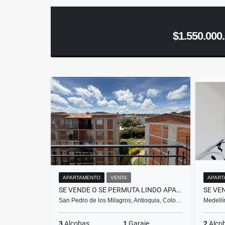
$1.550.000
APARTAMENTO
VENTA
APART
SE VENDE O SE PERMUTA LINDO APARTAMENTO EN BOSQUES DE SAN PEDRO
San Pedro de los Milagros, Antioquia, Colo…
Medellí
3
Alcobas
1
Garaje
2
Alco