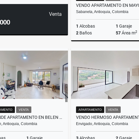
Sabaneta, Antioquia, Colombia
Venta
.000
1
Alcobas
1
Garaje
2
2
Baños
57
Área m
$471.000.000
AMENTO
VENTA
APARTAMENTO
VENTA
SE VENDE APARTAMENTO EN BELEN LOS ALMENDROS
n, Antioquia, Colombia
Envigado, Antioquia, Colombia
bas
1
Garaje
3
Alcobas
2
Garaje