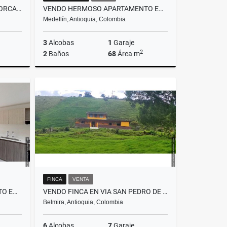
VENDO APARTAMENTO EN MAYORCA FLATS
VENDO HERMOSO APARTAMENTO EN BELEN LOMA DE LOS BERNAL
Medellín, Antioquia, Colombia
3
Alcobas
1
Garaje
2
2
Baños
68
Área m
Venta
Venta
$535.000.000
FINCA
VENTA
VENDO HERMOSO APARTAMENTO EN ENVIGADO TIERRA GRATA
VENDO FINCA EN VIA SAN PEDRO DE LOS MILAGROS BELMIRA
Belmira, Antioquia, Colombia
6
Alcobas
7
Garaje