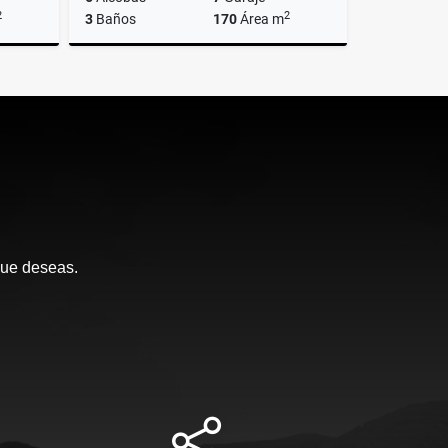
2
2
3
Baños
170
Área m
Venta
Venta
$850.000.000
que deseas.