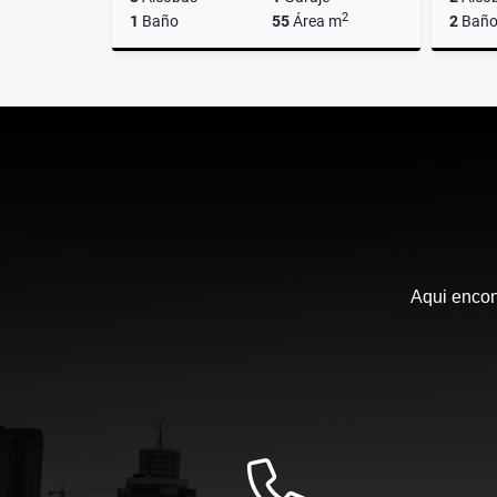
2
1
Baño
55
Área m
2
Baño
Venta
$295.000.000
Aqui encon