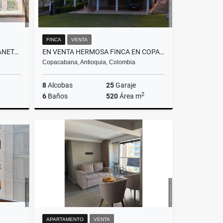
FINCA
VENTA
VENDO APARTAMENTO EN SABANETA SECTOR SAN JOSE
EN VENTA HERMOSA FINCA EN COPACABANA EN PARCELACION
Copacabana, Antioquia, Colombia
8
Alcobas
25
Garaje
2
6
Baños
520
Área m
Venta
Venta
$1.980.000.000
APARTAMENTO
VENTA