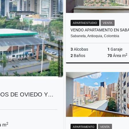
APARTAESTUDIO
VENTA
Sabaneta, Antioquia, Colombia
3
Alcobas
1
Garaje
2
2
Baños
70
Área m
$529.000.000
SOS DE OVIEDO Y…
2
a m
APARTAMENTO
VENTA