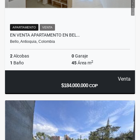
APARTAMENTO
VENTA
EN VENTA APARTAMENTO EN BEL…
Bello, Antioquia, Colombia
2
Alcobas
0
Garaje
2
1
Baño
45
Área m
Venta
$184.000.000
COP