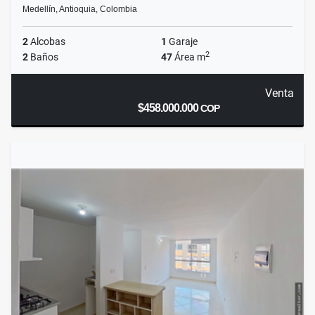
Medellín, Antioquia, Colombia
2
Alcobas
1
Garaje
2
2
Baños
47
Área m
Venta
$458.000.000
COP