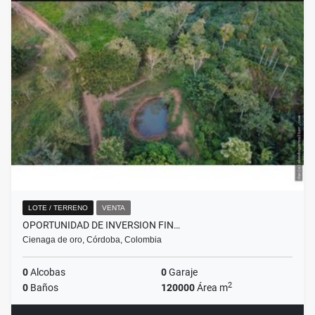
LOTE / TERRENO
VENTA
OPORTUNIDAD DE INVERSION FIN…
Cienaga de oro, Córdoba, Colombia
0
Alcobas
0
Garaje
2
0
Baños
120000
Área m