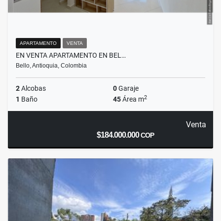
APARTAMENTO
VENTA
EN VENTA APARTAMENTO EN BEL…
Bello, Antioquia, Colombia
2
Alcobas
0
Garaje
2
1
Baño
45
Área m
Venta
$184.000.000
COP