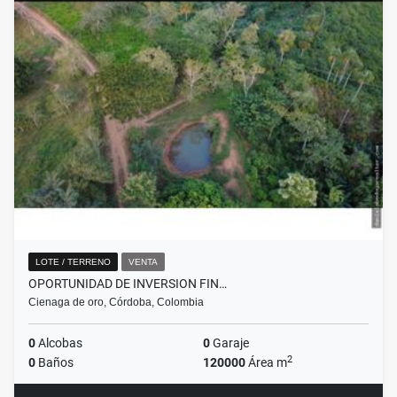
LOTE / TERRENO
VENTA
OPORTUNIDAD DE INVERSION FIN…
Cienaga de oro, Córdoba, Colombia
0
Alcobas
0
Garaje
2
0
Baños
120000
Área m