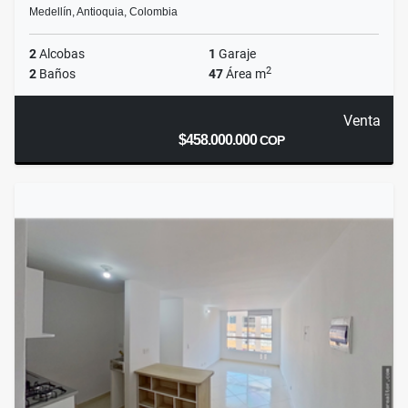
Medellín, Antioquia, Colombia
2
Alcobas
1
Garaje
2
2
Baños
47
Área m
Venta
$458.000.000
COP