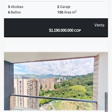
5
Alcobas
2
Garaje
2
6
Baños
150
Área m
Venta
$1.190.000.000
COP