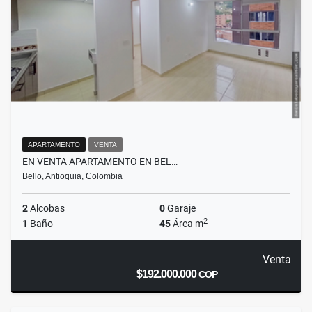
APARTAMENTO
VENTA
EN VENTA APARTAMENTO EN BEL…
Bello, Antioquia, Colombia
2
Alcobas
0
Garaje
2
1
Baño
45
Área m
Venta
$192.000.000
COP