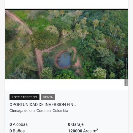
LOTE / TERRENO
VENTA
OPORTUNIDAD DE INVERSION FIN…
Cienaga de oro, Córdoba, Colombia
0
Alcobas
0
Garaje
2
0
Baños
120000
Área m