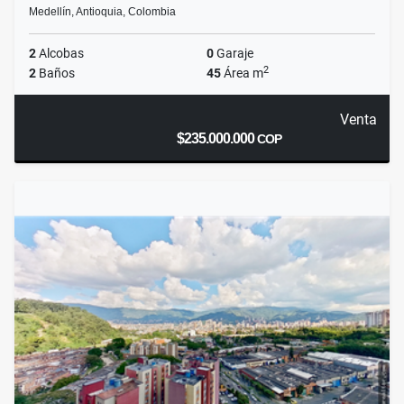
Medellín, Antioquia, Colombia
2
Alcobas
0
Garaje
2
2
Baños
45
Área m
Venta
$235.000.000
COP