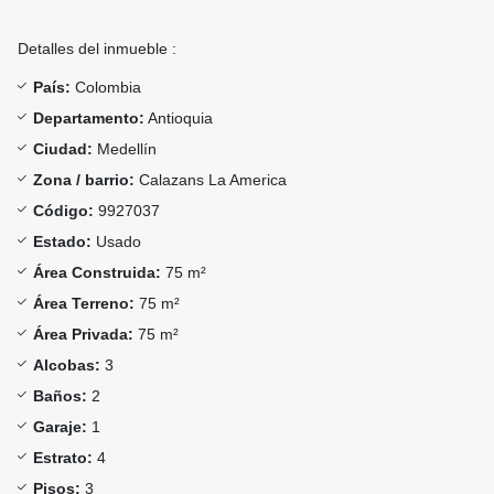
Detalles del inmueble :
País:
Colombia
Departamento:
Antioquia
Ciudad:
Medellín
Zona / barrio:
Calazans La America
Código:
9927037
Estado:
Usado
Área Construida:
75 m²
Área Terreno:
75 m²
Área Privada:
75 m²
Alcobas:
3
Baños:
2
Garaje:
1
Estrato:
4
Pisos:
3