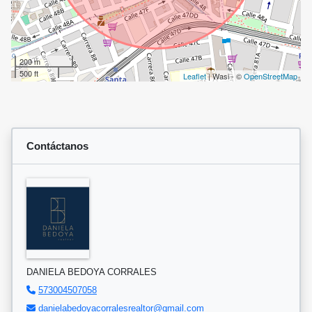
200 m
500 ft
Leaflet
| Wasi - ©
OpenStreetMap
Contáctanos
DANIELA BEDOYA CORRALES
573004507058
danielabedoyacorralesrealtor@gmail.com