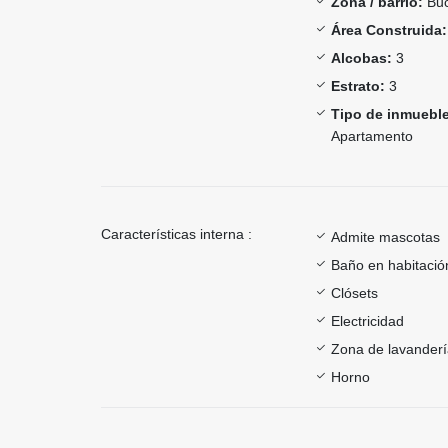
Zona / barrio:
Buc
Área Construida:
Alcobas:
3
Estrato:
3
Tipo de inmueble
Apartamento
Características interna :
Admite mascotas
Baño en habitación
Clósets
Electricidad
Zona de lavander
Horno