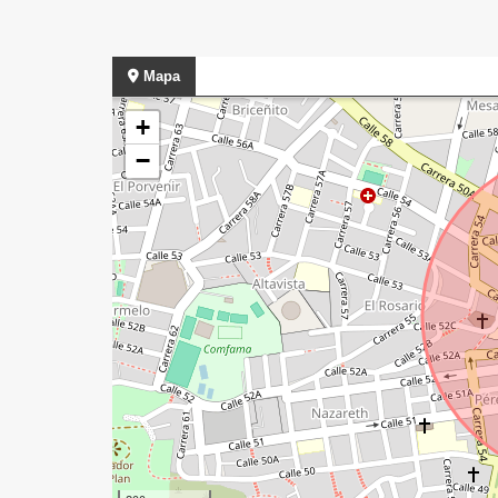
Mapa
+
−