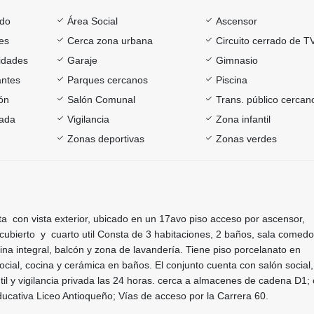
ado
Área Social
Ascensor
es
Cerca zona urbana
Circuito cerrado de T
sidades
Garaje
Gimnasio
antes
Parques cercanos
Piscina
ón
Salón Comunal
Trans. público cercan
rada
Vigilancia
Zona infantil
Zonas deportivas
Zonas verdes
a con vista exterior, ubicado en un 17avo piso acceso por ascensor,
ubierto y cuarto util Consta de 3 habitaciones, 2 baños, sala comedor
ina integral, balcón y zona de lavandería. Tiene piso porcelanato en
ocial, cocina y cerámica en baños. El conjunto cuenta con salón social
ntil y vigilancia privada las 24 horas. cerca a almacenes de cadena D1;
Educativa Liceo Antioqueño; Vías de acceso por la Carrera 60.