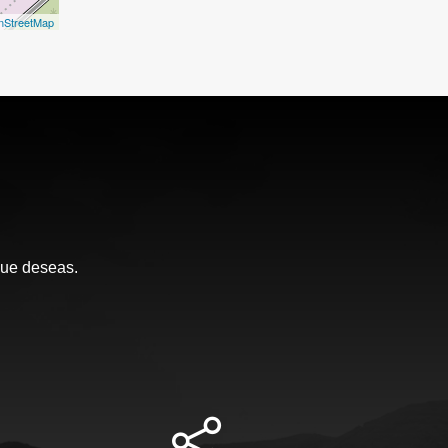
nStreetMap
que deseas.