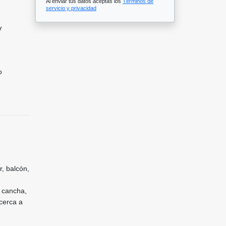
Al enviar tus datos aceptas los
Términos de
servicio y privacidad
V
o
, balcón,
, cancha,
 cerca a