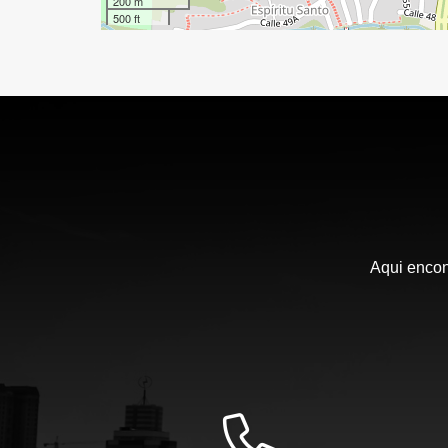
200 m
500 ft
Aqui encon