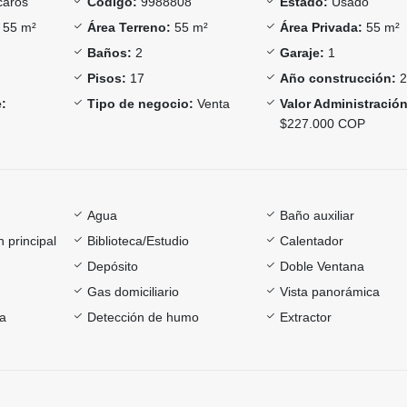
aros
Código:
9988808
Estado:
Usado
55 m²
Área Terreno:
55 m²
Área Privada:
55 m²
Baños:
2
Garaje:
1
Pisos:
17
Año construcción:
2
:
Tipo de negocio:
Venta
Valor Administración
$227.000 COP
Agua
Baño auxiliar
 principal
Biblioteca/Estudio
Calentador
Depósito
Doble Ventana
Gas domiciliario
Vista panorámica
ía
Detección de humo
Extractor